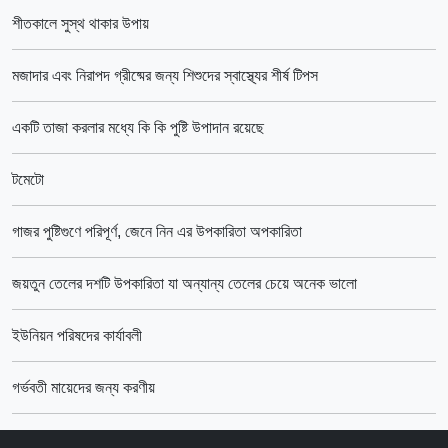
শীতকালে সুস্থ থাকার উপায়
মজাদার এবং নিরাপদ গ্রীষ্মের জন্য শিশুদের স্বাস্থ্যের শীর্ষ টিপস
একটি তাজা করলার মধ্যে কি কি পুষ্টি উপাদান রয়েছে
টমেটো
গাজর পুষ্টিগুণে পরিপূর্ণ, জেনে নিন এর উপকারিতা অপকারিতা
জয়তুন তেলের দশটি উপকারিতা যা অন্যান্য তেলের চেয়ে অনেক ভালো
ইউনিয়ন পরিষদের কার্যাবলী
গর্ভবতী মায়েদের জন্য করণীয়