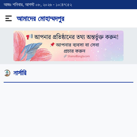
আজঃ শনিবার, আগস্ট ০৮, ২০২৬ - ১০:৪৭:৫২
আমাদের মোহাম্মদপুর
নার্সারি