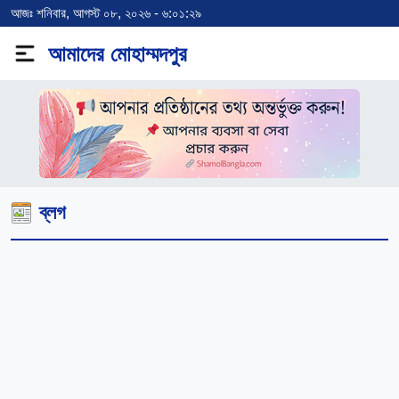
আজঃ শনিবার, আগস্ট ০৮, ২০২৬ - ৬:০১:২৯
আমাদের মোহাম্মদপুর
ব্লগ